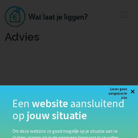
Advies
×
Liever geen
aangepaste
site
Een
website
aansluitend
op
jouw situatie
Om deze website zo goed mogelijk op je situatie aan te
sluiten, vragen wij je de gegevens hiernaast in te vullen.