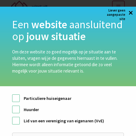
×
Liever geen
aangepaste
site
Een
website
aansluitend
op
jouw situatie
Om deze website zo goed mogelijk op je situatie aan te
sluiten, vragen wij je de gegevens hiernaast in te vullen.
Hiermee wordt alleen informatie getoond die zo veel
mogelijk voor jouw situatie relevant is.
Particuliere huiseigenaar
Huurder
Lid van een vereniging van eigenaren (VvE)