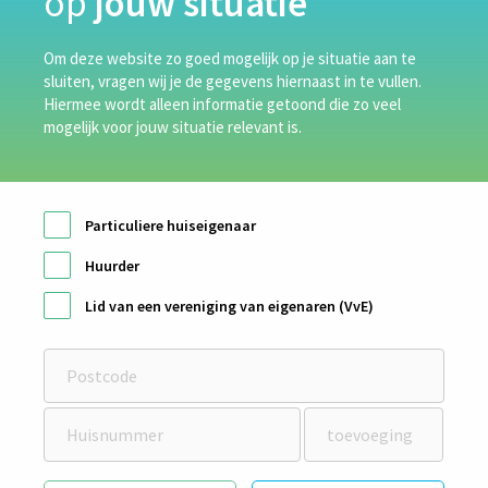
op
jouw situatie
Om deze website zo goed mogelijk op je situatie aan te
sluiten, vragen wij je de gegevens hiernaast in te vullen.
Hiermee wordt alleen informatie getoond die zo veel
RECENT POSTS
mogelijk voor jouw situatie relevant is.
van Lubeek
Duits Isolatie
Particuliere huiseigenaar
van de Bunt Isolatietechniek
Huurder
Technisol
Lid van een vereniging van eigenaren (VvE)
Wiersma Vloerisolatie
RECENT COMMENTS