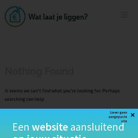
Nothing Found
It seems we can’t find what you’re looking for. Perhaps
searching can help.
×
Liever geen
aangepaste
site
Een
website
aansluitend