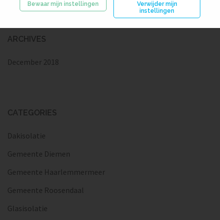
Bewaar mijn instellingen
Verwijder mijn
instellingen
ARCHIVES
December 2018
CATEGORIES
Dakisolatie
Gemeente Diemen
Gemeente Haarlemmermeer
Gemeente Roosendaal
Glasisolatie