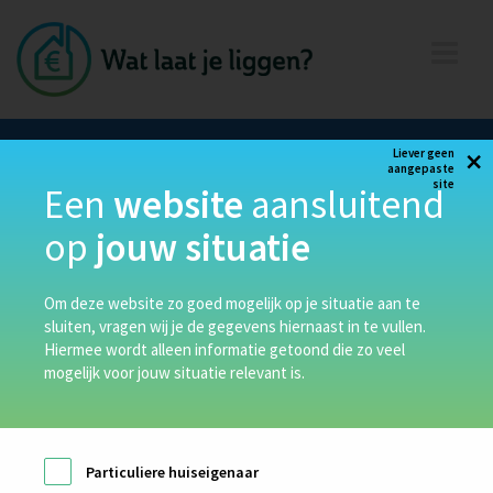
×
Liever geen
aangepaste
site
Een
website
aansluitend
op
jouw situatie
Contact
Jansweg 42-5, Haarlem
085-876 90 52
Om deze website zo goed mogelijk op je situatie aan te
sluiten, vragen wij je de gegevens hiernaast in te vullen.
info@watlaatjeliggen.nl
Hiermee wordt alleen informatie getoond die zo veel
mogelijk voor jouw situatie relevant is.
Particuliere huiseigenaar