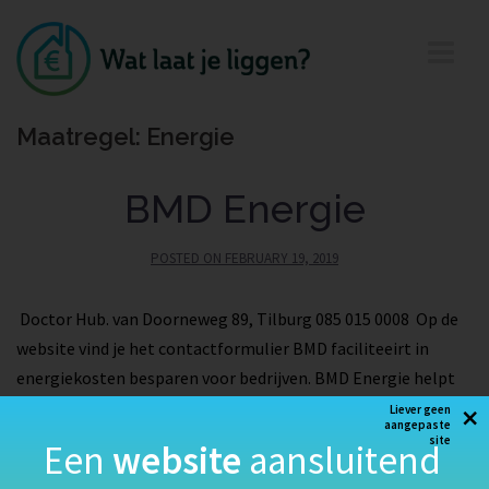
Maatregel:
Energie
BMD Energie
POSTED ON
FEBRUARY 19, 2019
Doctor Hub. van Doorneweg 89, Tilburg 085 015 0008 Op de
website vind je het contactformulier BMD faciliteeirt in
energiekosten besparen voor bedrijven. BMD Energie helpt
×
om uw energiekosten te reduceren, optimaliseert uw
Liever geen
aangepaste
energiecontracten en biedt een BMD-energie
site
Een
website
aansluitend
inkoopcollectief.