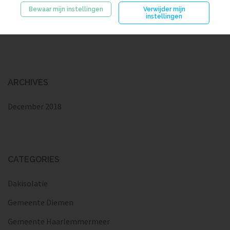
Bewaar mijn instellingen
Verwijder mijn
instellingen
RECENT COMMENTS
ARCHIVES
December 2018
CATEGORIES
Dakisolatie
Gemeente Diemen
Gemeente Haarlemmermeer