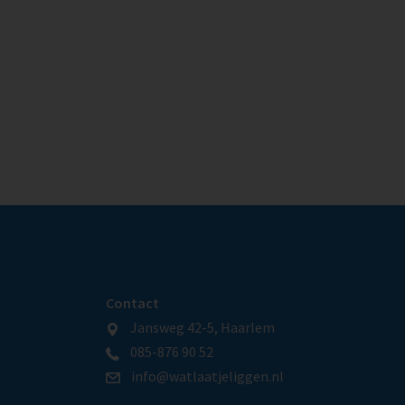
Contact
Jansweg 42-5, Haarlem
085-876 90 52
info@watlaatjeliggen.nl