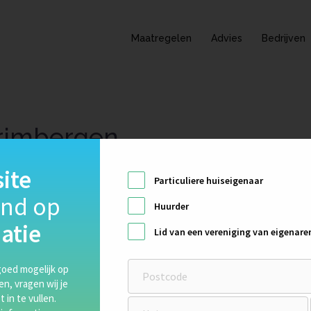
Maatregelen
Advies
Bedrijven
rimbergen
STED ON
FEBRUARY 7, 2019
ite
Particuliere huiseigenaar
end op
l 0252 – 258020 Grimbergen Isolatietechniek is een isolatiebedrij
Huurder
 is in na-isolatie van woningen.
atie
Lid van een vereniging van eigenare
oed mogelijk op
ten, vragen wij je
 in te vullen.