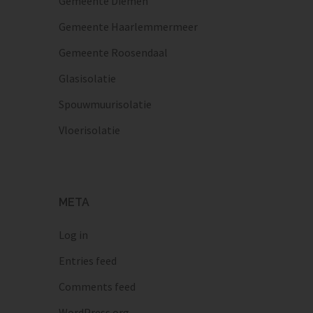
Gemeente Diemen
Gemeente Haarlemmermeer
Gemeente Roosendaal
Glasisolatie
Spouwmuurisolatie
Vloerisolatie
META
Log in
Entries feed
Comments feed
WordPress.org