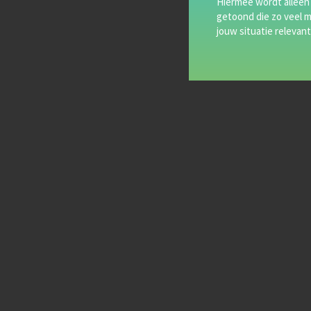
Hiermee wordt alleen
getoond die zo veel m
jouw situatie relevant 