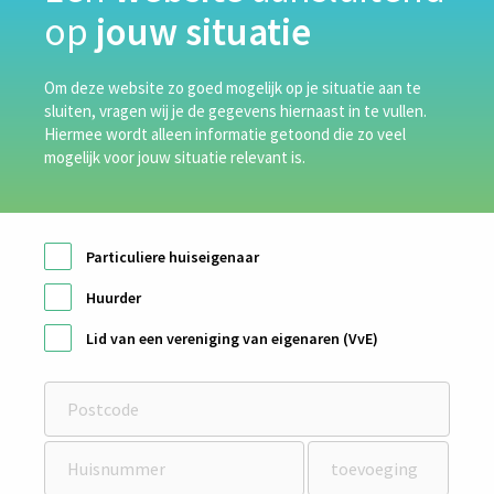
op
jouw situatie
goede isolatie, gebaseerd op de beste isolatietechniek,
verhoog je de energiezuinigheid, wat directe invloed heeft op
uw woningwaarde. Benieuwd wat zij voor jou kunnen
Om deze website zo goed mogelijk op je situatie aan te
sluiten, vragen wij je de gegevens hiernaast in te vullen.
betekenen? Wacht dan niet langer en neem vandaag […]
Hiermee wordt alleen informatie getoond die zo veel
mogelijk voor jouw situatie relevant is.
Particuliere huiseigenaar
Huurder
Lid van een vereniging van eigenaren (VvE)
RECENT POSTS
van Lubeek
Duits Isolatie
van de Bunt Isolatietechniek