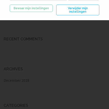
Technisol
Bewaar mijn instellingen
Verwijder mijn
instellingen
Wiersma Vloerisolatie
RECENT COMMENTS
ARCHIVES
December 2018
CATEGORIES