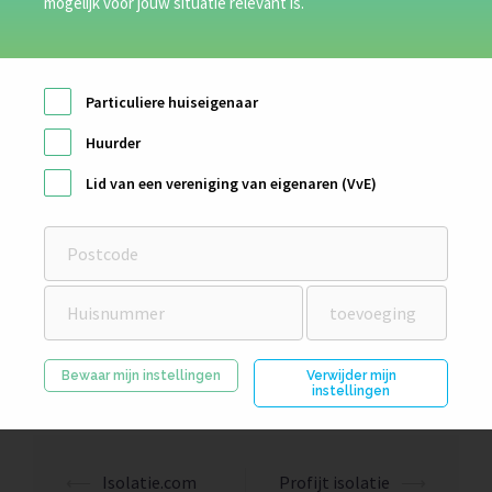
mogelijk voor jouw situatie relevant is.
Particuliere huiseigenaar
Huurder
Lid van een vereniging van eigenaren (VvE)
Bewaar mijn instellingen
Verwijder mijn
instellingen
⟵
Isolatie.com
Profijt isolatie
⟶