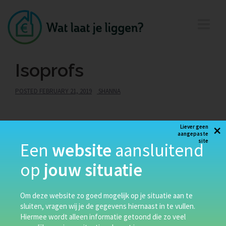
Isoprofs
POSTED
FEBRUARY 21, 2019
SHANNA
Tiendschuur 14, Meijel
×
Liever geen
aangepaste
info@isoprofs.nl
site
Een
website
aansluitend
077 466 2830
op
jouw situatie
Een onafhankelijke gecertificeerde onderneming met
een duidelijke en helder omschreven missie: meer
Om deze website zo goed mogelijk op je situatie aan te
comfort met minder energie.
sluiten, vragen wij je de gegevens hiernaast in te vullen.
Hiermee wordt alleen informatie getoond die zo veel