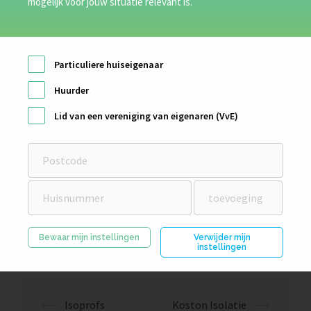
mogelijk voor jouw situatie relevant is.
Particuliere huiseigenaar
Huurder
Lid van een vereniging van eigenaren (VvE)
Bewaar mijn instellingen
Verwijder mijn
instellingen
⟵
Isoprofs
Koston Isolatie
⟶