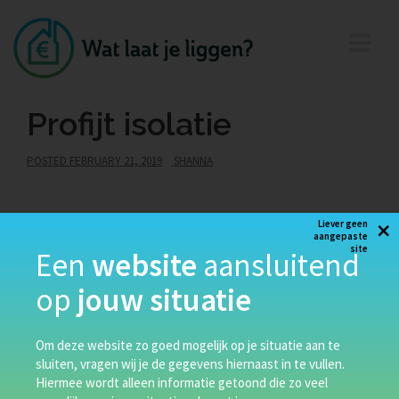
Profijt isolatie
POSTED
FEBRUARY 21, 2019
SHANNA
Heidevlinder 24, Holten
×
Liever geen
aangepaste
info@profijtisolatie.nl
site
Een
website
aansluitend
0548 546 055
op
jouw situatie
Profijt Isolatie is actief in zowel de particuliere markt
als in de zakelijke markt. Voor zowel vloer-, spouw-
Om deze website zo goed mogelijk op je situatie aan te
als dakisolatie kunt u bij Profijt Isolatie terecht.
sluiten, vragen wij je de gegevens hiernaast in te vullen.
Hiermee wordt alleen informatie getoond die zo veel