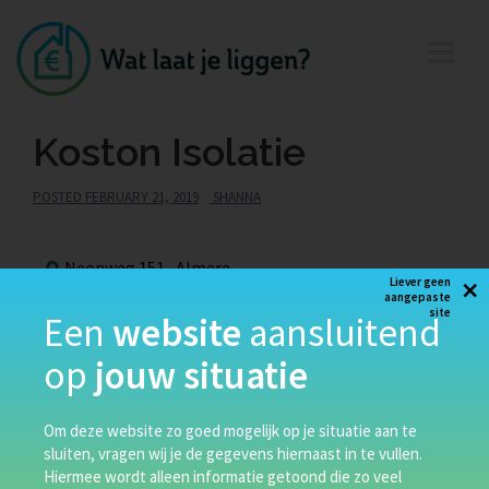
Koston Isolatie
POSTED
FEBRUARY 21, 2019
SHANNA
Neonweg 151, Almere
×
Liever geen
info@koston.nl
aangepaste
site
Een
website
aansluitend
036 538 7550
op
jouw situatie
Koston heeft veel ervaring op het gebied van isolatie,
vochthuishouding en energiebesparing in het
Om deze website zo goed mogelijk op je situatie aan te
algemeen. Hierdoor wordt Koston ook veel gevraagd
sluiten, vragen wij je de gegevens hiernaast in te vullen.
voor isolatieoplossingen, vochtonderzoeken en
Hiermee wordt alleen informatie getoond die zo veel