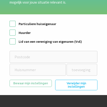
instructie.
mogelijk voor jouw situatie relevant is.
Particuliere huiseigenaar
Huurder
Lid van een vereniging van eigenaren (VvE)
Bewaar mijn instellingen
Verwijder mijn
instellingen