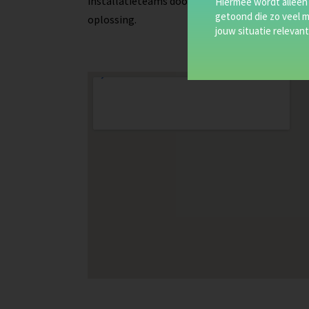
installatieteams door heel Nederland, een zo
Hiermee wordt alleen
getoond die zo veel m
oplossing.
jouw situatie relevant 