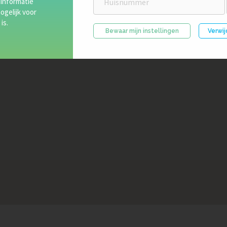
nnepanelen testcentrum en een intern opleidingscentrum geven we
 informatie
ogelijk voor
is.
Bewaar mijn instellingen
Verwij