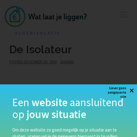
VLOERISOLATIE
De Isolateur
POSTED
DECEMBER 20, 2018
SHANNA
×
Liever geen
aangepaste
site
Een
website
aansluitend
op
jouw situatie
Om deze website zo goed mogelijk op je situatie aan te
sluiten, vragen wij je de gegevens hiernaast in te vullen.