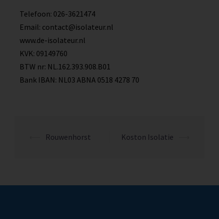
Telefoon: 026-3621474
Email: contact@isolateur.nl
www.de-isolateur.nl
KVK: 09149760
BTW nr: NL.162.393.908.B01
Bank IBAN: NL03 ABNA 0518 4278 70
⟵
Rouwenhorst
Koston Isolatie
⟶