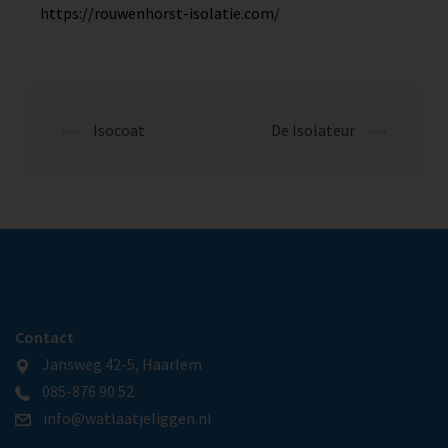
https://rouwenhorst-isolatie.com/
⟵
Isocoat
De Isolateur
⟶
Contact
Jansweg 42-5, Haarlem
085-876 90 52
info@watlaatjeliggen.nl