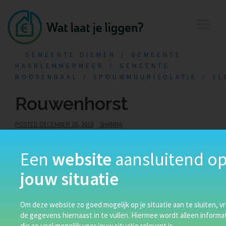
GEMEENTE DIEMEN
GEMEENTE
HAARLEMMERMEER
GEMEENTE
ROOSENDAAL
SPOUWMUURISOLATIE
VL
Rouwenhorst
POSTED
DECEMBER 20, 2018
SHANNA
Een
website
aansluitend o
jouw situatie
Om deze website zo goed mogelijk op je situatie aan te sluiten, vr
de gegevens hiernaast in te vullen. Hiermee wordt alleen inform
die zo veel mogelijk voor jouw situatie relevant is.