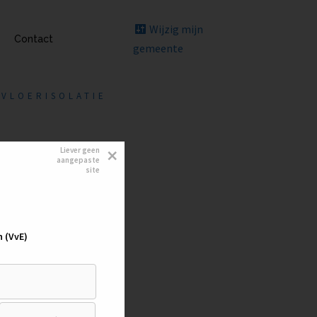
Wijzig mijn
Contact
gemeente
VLOERISOLATIE
×
Liever geen
aangepaste
site
n (VvE)