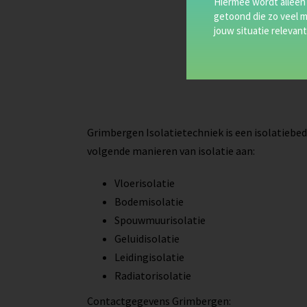
Hiermee wordt alleen
getoond die zo veel m
jouw situatie relevant 
Grimbergen Isolatietechniek is een isolatiebedr
volgende manieren van isolatie aan:
Vloerisolatie
Bodemisolatie
Spouwmuurisolatie
Geluidisolatie
Leidingisolatie
Radiatorisolatie
Contactgegevens Grimbergen: