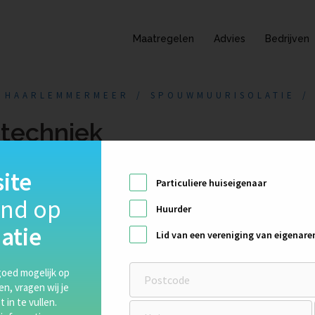
Maatregelen
Advies
Bedrijven
 HAARLEMMERMEER
SPOUWMUURISOLATIE
etechniek
ite
Particuliere huiseigenaar
end op
Huurder
atie
Lid van een vereniging van eigenare
oed mogelijk op
ten, vragen wij je
 in te vullen.