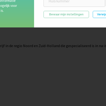
 informatie
ogelijk voor
is.
Bewaar mijn instellingen
Verwij
ijf in de regio Noord en Zuid-Holland die gespecialiseerd is in na