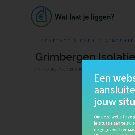
GEMEENTE DIEMEN
GEMEENTE
Grimbergen Isolati
POSTED
DECEMBER 20, 2018
SHANNA
Een
webs
aansluit
jouw situ
Om deze website zo g
je situatie aan te slui
de gegevens hiernaast