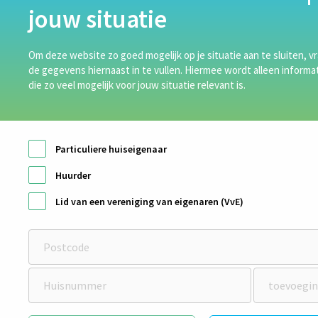
jouw situatie
Om deze website zo goed mogelijk op je situatie aan te sluiten, vr
de gegevens hiernaast in te vullen. Hiermee wordt alleen inform
die zo veel mogelijk voor jouw situatie relevant is.
Takkenkamp Isolatie is een isolatiebedrijf dat
Particuliere huiseigenaar
landelijk actief is en die zich specialiseert in na-
Huurder
isolatie van woningen. Takkenkamp Isolatie biedt de
Lid van een vereniging van eigenaren (VvE)
volgende manieren van isolatie aan:
Vloerisolatie
Bodemisolatie
Spouwmuurisolatie
Gevelisolatie
Dakisolatie